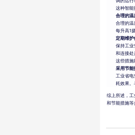
调的运行
这种智能
合理的温
合理的温
每升高1
定期维护
保持工业
和连接处
这些措施
采用节能
工业省电
耗效果。
综上所述，工
和节能措施等